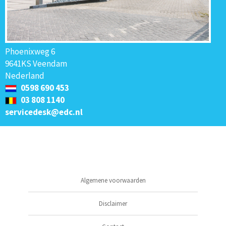
Phoenixweg 6
9641KS Veendam
Nederland
0598 690 453
03 808 1140
servicedesk@edc.nl
Algemene voorwaarden
Disclaimer