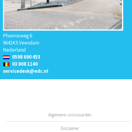
Phoenixweg 6
9641KS Veendam
Nederland
0598 690 453
03 808 1140
servicedesk@edc.nl
Algemene voorwaarden
Disclaimer