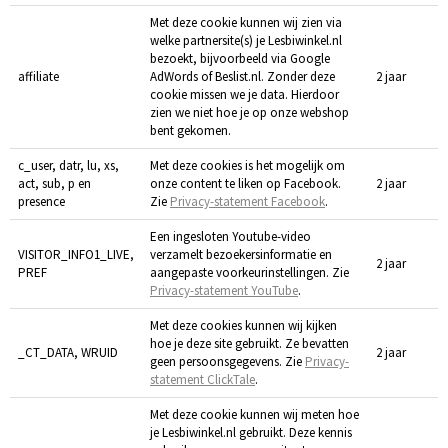
Met deze cookie kunnen wij zien via
welke partnersite(s) je Lesbiwinkel.nl
bezoekt, bijvoorbeeld via Google
affiliate
AdWords of Beslist.nl. Zonder deze
2 jaar
cookie missen we je data. Hierdoor
zien we niet hoe je op onze webshop
bent gekomen.
c_user, datr, lu, xs,
Met deze cookies is het mogelijk om
act, sub, p en
onze content te liken op Facebook.
2 jaar
presence
Zie
Privacy-statement Facebook
.
Een ingesloten Youtube-video
VISITOR_INFO1_LIVE,
verzamelt bezoekersinformatie en
2 jaar
PREF
aangepaste voorkeurinstellingen. Zie
Privacy-statement YouTube
.
Met deze cookies kunnen wij kijken
hoe je deze site gebruikt. Ze bevatten
_CT_DATA, WRUID
2 jaar
geen persoonsgegevens. Zie
Privacy-
statement ClickTale
.
Met deze cookie kunnen wij meten hoe
je Lesbiwinkel.nl gebruikt. Deze kennis