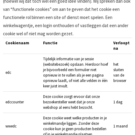
(hoewel wij dat toch wel een goed idee vinden). Wij spreken dan ook
van “functionele cookies” om aan te geven dat het cookie een
functionele rol binnen een site of dienst moet spelen. Een
winkelwagentje, een login onthouden of vastleggen dat een ander
cookie wel of niet mag worden gezet.
Cookienaam
Functie
Verloopt
na
Tijdelijk informatie van je sessie
(websitebezoek) opslaan. Hierdoor hoef
het
je bijvoorbeeld een formulier niet
sluiten
edc
opnieuw in te vullen als je een pagina
van de
opnieuw laadt, of niet alle velden in één
browser
keer juist invult.
Deze cookie zorgt ervoor dat onze
edccounter
bezoekersteller weet dat je onze
1 dag
webshop al eens hebt bezocht.
Deze cookie weet welke producten in je
winkelmandje liggen. Zonder deze
wwedc
1 maand
cookie kun je geen producten bestellen
of in je winkelmandje plaatsen.