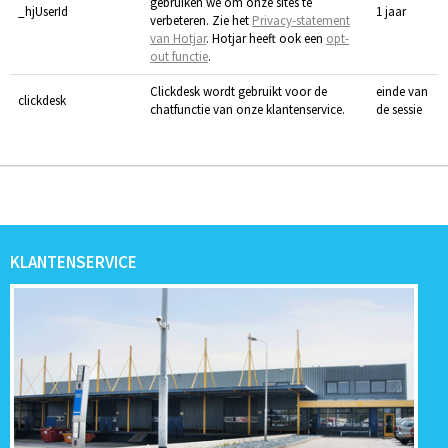
gebruiken we om onze sites te
_hjUserId
1 jaar
verbeteren. Zie het
Privacy-statement
van Hotjar
. Hotjar heeft ook een
opt-
out functie
.
Clickdesk wordt gebruikt voor de
einde van
clickdesk
chatfunctie van onze klantenservice.
de sessie
KLANTENSERVICE