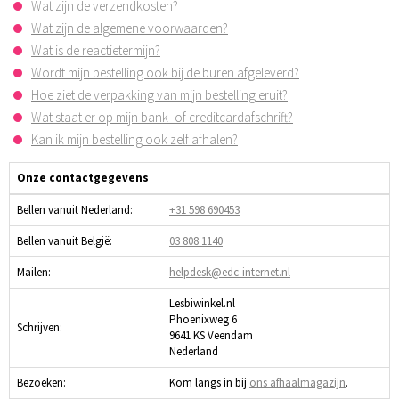
Wat zijn de verzendkosten?
Wat zijn de algemene voorwaarden?
Wat is de reactietermijn?
Wordt mijn bestelling ook bij de buren afgeleverd?
Hoe ziet de verpakking van mijn bestelling eruit?
Wat staat er op mijn bank- of creditcardafschrift?
Kan ik mijn bestelling ook zelf afhalen?
Onze contactgegevens
Bellen vanuit Nederland:
+31 598 690453
Bellen vanuit België:
03 808 1140
Mailen:
helpdesk@edc-internet.nl
Lesbiwinkel.nl
Phoenixweg 6
Schrijven:
9641 KS Veendam
Nederland
Bezoeken:
Kom langs in bij
ons afhaalmagazijn
.