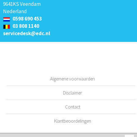
9641KS Veendam
Nederland
0598 690 453
03 808 1140
servicedesk@edc.nl
Algemene voorwaarden
Disclaimer
Contact
Klantbeoordelingen