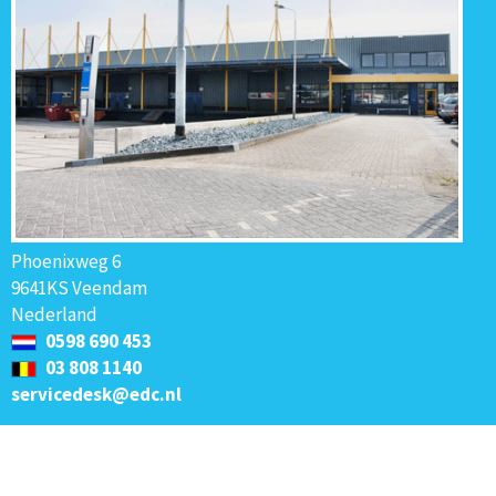
Phoenixweg 6
9641KS Veendam
Nederland
0598 690 453
03 808 1140
servicedesk@edc.nl