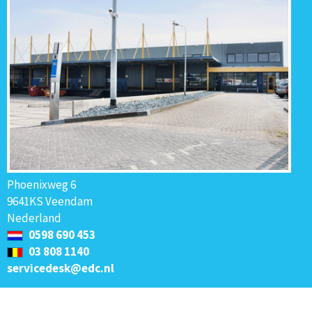
Phoenixweg 6
9641KS Veendam
Nederland
0598 690 453
03 808 1140
servicedesk@edc.nl