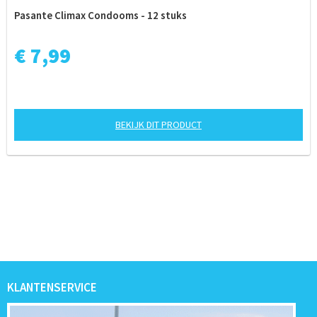
Pasante Climax Condooms - 12 stuks
€ 7,99
BEKIJK DIT PRODUCT
KLANTENSERVICE