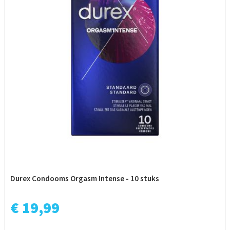
Durex Condooms Orgasm Intense - 10 stuks
€ 19,99