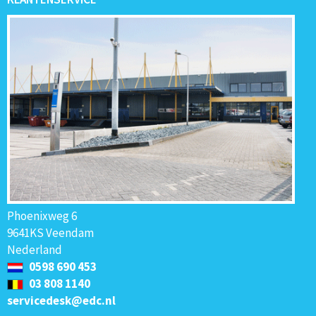
Phoenixweg 6
9641KS Veendam
Nederland
0598 690 453
03 808 1140
servicedesk@edc.nl