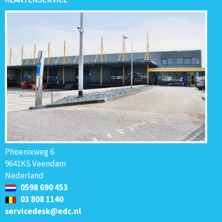
Phoenixweg 6
9641KS Veendam
Nederland
0598 690 453
03 808 1140
servicedesk@edc.nl