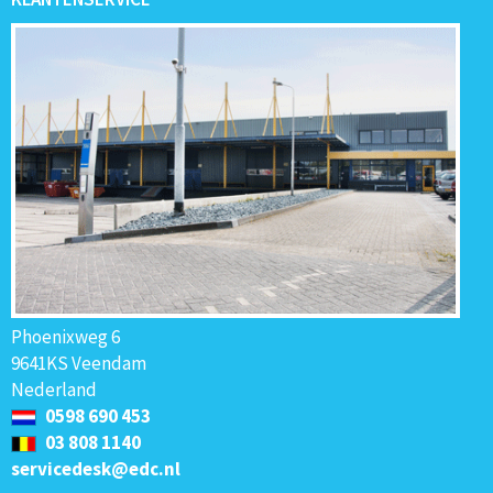
Phoenixweg 6
9641KS Veendam
Nederland
0598 690 453
03 808 1140
servicedesk@edc.nl