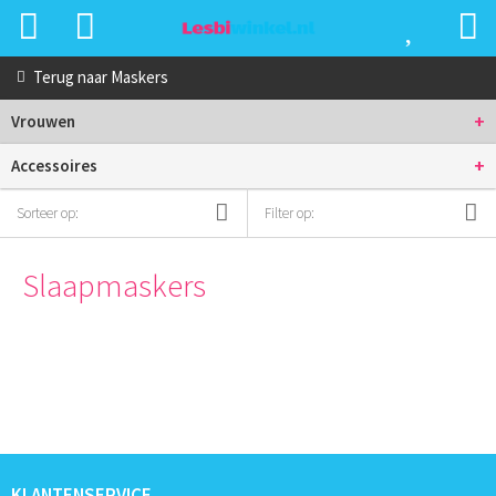
Terug naar
Maskers
+
Vrouwen
+
Accessoires
Sorteer op:
Filter op:
Slaapmaskers
KLANTENSERVICE