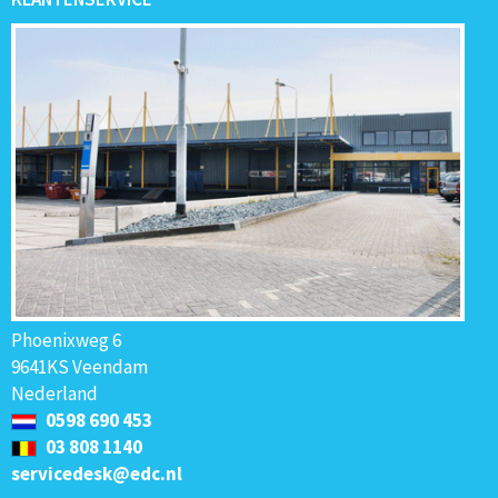
Phoenixweg 6
9641KS Veendam
Nederland
0598 690 453
03 808 1140
servicedesk@edc.nl