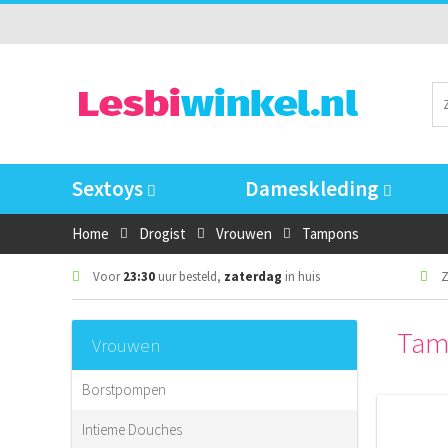
Sextoys
Dameskleding
Home
Drogist
Vrouwen
Tampons
Voor
23:30
uur besteld,
zaterdag
in huis
Z
Tam
Vrouwen
Borstpompen
Intieme Douches