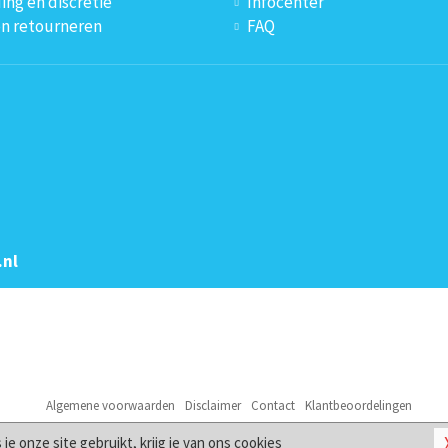
ing en discretie
Infocenter
en retourneren
FAQ
.nl
Algemene voorwaarden
Disclaimer
Contact
Klantbeoordelingen
© 2026
Lesbiwinkel.nl
s je onze site gebruikt, krijg je van ons
cookies