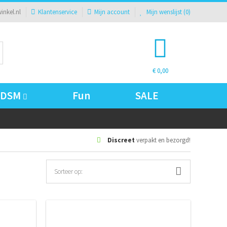
inkel.nl
Klantenservice
Mijn account
Mijn wenslijst (
0
)
€ 0,00
BDSM
Fun
SALE
Discreet
verpakt en bezorgd!
Sorteer op: