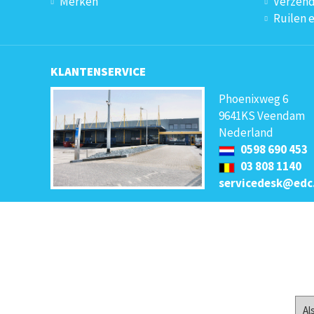
Merken
Verzend
Ruilen 
KLANTENSERVICE
Phoenixweg 6
9641KS Veendam
Nederland
0598 690 453
03 808 1140
servicedesk@edc
Al