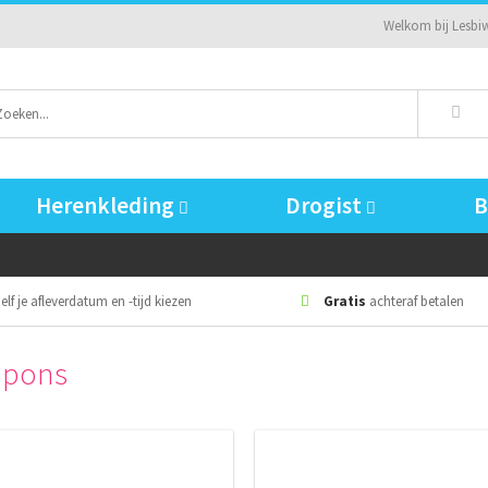
Welkom bij Lesbiw
Herenkleding
Drogist
elf je afleverdatum en -tijd kiezen
Gratis
achteraf betalen
pons