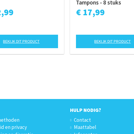
Tampons - 8 stuks
2,99
€ 17,99
BEKIJK DIT PRODUCT
BEKIJK DIT PRODUCT
HULP NODIG?
methoden
Contact
id en privacy
Maattabel