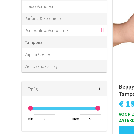
Libido Verhogers
Parfums & Feromonen
Persoonlijke Verzorging
Tampons
Vagina Crème
Verdovende Spray
Beppy
+
-
Prijs
Tampo
€ 1
VOOR 2
Min
Max
ZATERD