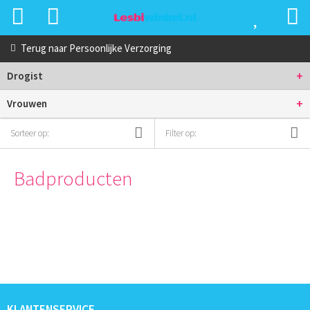
Terug naar
Persoonlijke Verzorging
+
Drogist
+
Vrouwen
Sorteer op:
Filter op:
Badproducten
KLANTENSERVICE