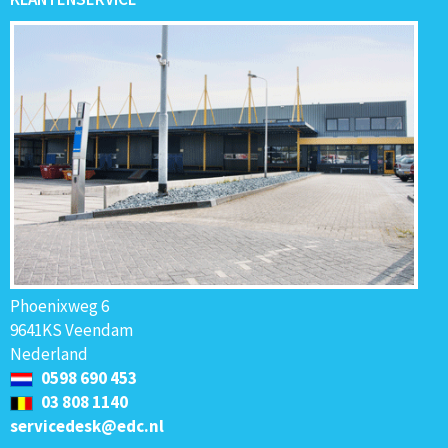
Phoenixweg 6
9641KS Veendam
Nederland
0598 690 453
03 808 1140
servicedesk@edc.nl