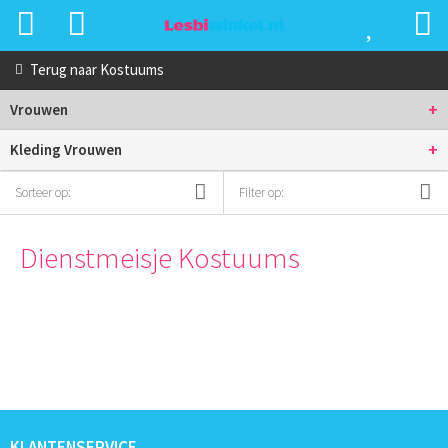
Terug naar
Kostuums
+
Vrouwen
+
Kleding Vrouwen
Sorteer op:
Filter op:
Dienstmeisje Kostuums
KLANTENSERVICE