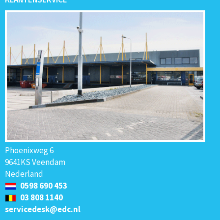
Phoenixweg 6
9641KS Veendam
Nederland
0598 690 453
03 808 1140
servicedesk@edc.nl