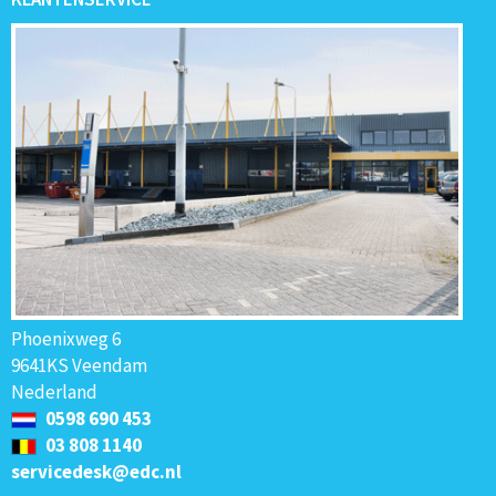
Phoenixweg 6
9641KS Veendam
Nederland
0598 690 453
03 808 1140
servicedesk@edc.nl