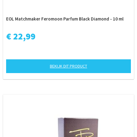
EOL Matchmaker Feromoon Parfum Black Diamond - 10 ml
€ 22,99
BEKIJK DIT PRODUCT