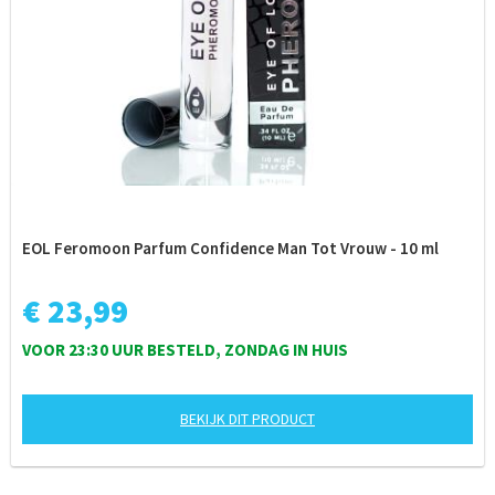
EOL Feromoon Parfum Confidence Man Tot Vrouw - 10 ml
€ 23,99
VOOR 23:30 UUR BESTELD, ZONDAG IN HUIS
BEKIJK DIT PRODUCT