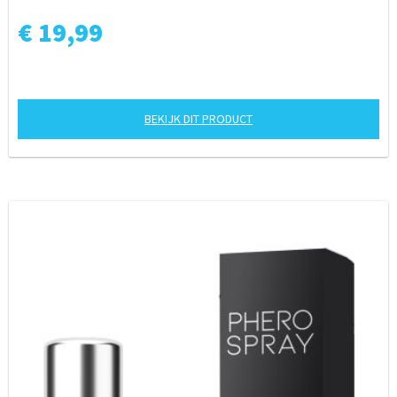
€ 19,99
BEKIJK DIT PRODUCT