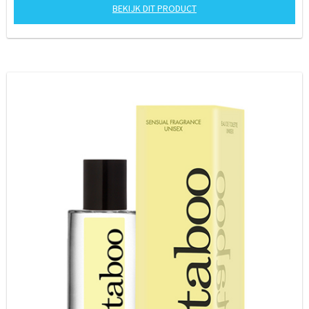
BEKIJK DIT PRODUCT