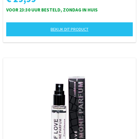
VOOR 23:30 UUR BESTELD, ZONDAG IN HUIS
BEKIJK DIT PRODUCT