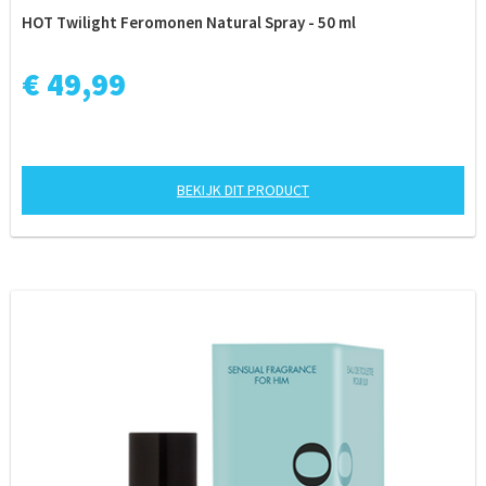
HOT Twilight Feromonen Natural Spray - 50 ml
€ 49,99
BEKIJK DIT PRODUCT