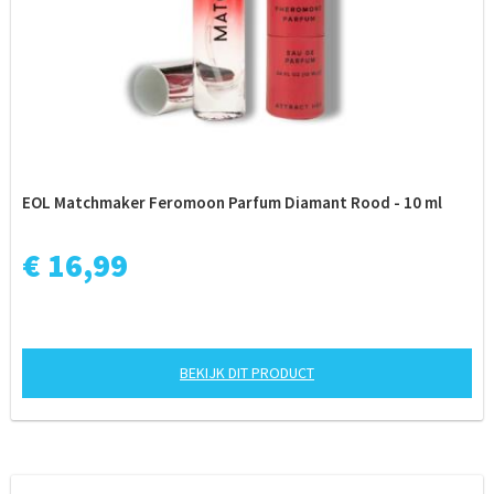
EOL Matchmaker Feromoon Parfum Diamant Rood - 10 ml
€ 16,99
BEKIJK DIT PRODUCT