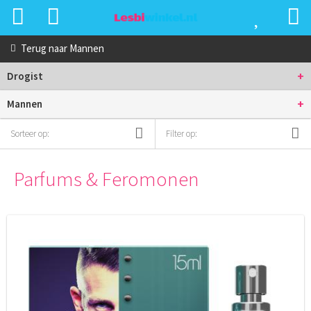
Terug naar
Mannen
+
Drogist
+
Mannen
Sorteer op:
Filter op:
Parfums & Feromonen