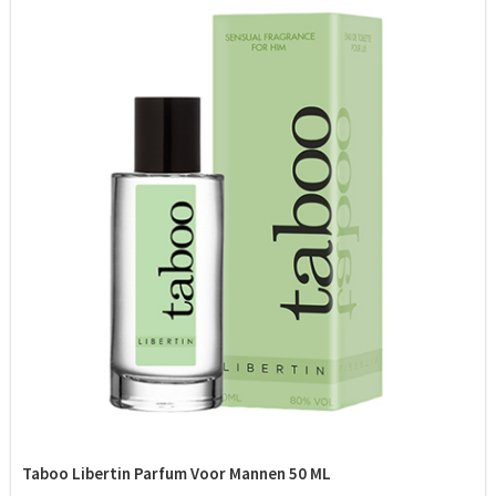
Taboo Libertin Parfum Voor Mannen 50 ML