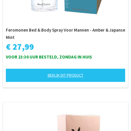
Feromonen Bed & Body Spray Voor Mannen - Amber & Japanse
Mint
€ 27,99
VOOR 23:30 UUR BESTELD, ZONDAG IN HUIS
BEKIJK DIT PRODUCT