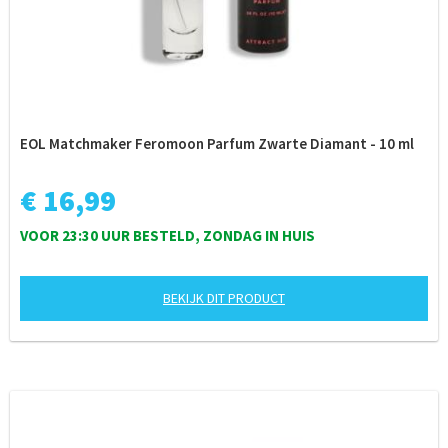
EOL Matchmaker Feromoon Parfum Zwarte Diamant - 10 ml
€ 16,99
VOOR 23:30 UUR BESTELD, ZONDAG IN HUIS
BEKIJK DIT PRODUCT