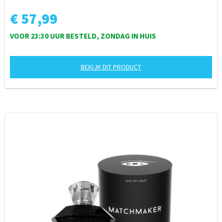
€ 57,99
VOOR 23:30 UUR BESTELD, ZONDAG IN HUIS
BEKIJK DIT PRODUCT