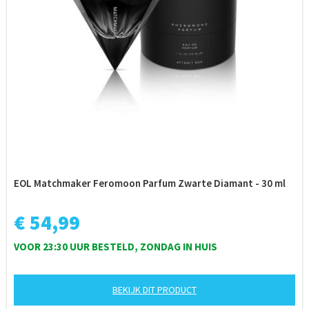
EOL Matchmaker Feromoon Parfum Zwarte Diamant - 30 ml
€ 54,99
VOOR 23:30 UUR BESTELD, ZONDAG IN HUIS
BEKIJK DIT PRODUCT