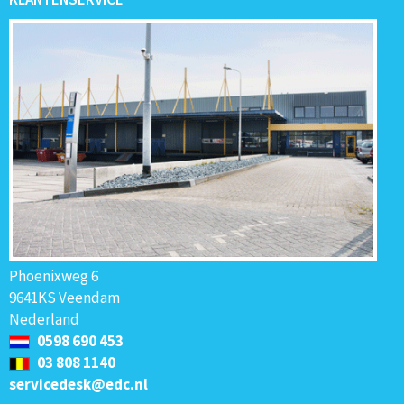
Phoenixweg 6
9641KS Veendam
Nederland
0598 690 453
03 808 1140
servicedesk@edc.nl