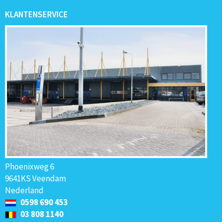
KLANTENSERVICE
Phoenixweg 6
9641KS Veendam
Nederland
0598 690 453
03 808 1140