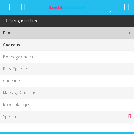
Terug naar
Fun
+
Fun
Cadeaus
Bondage Cadeaus
Kerst Speeltjes
Cadeau Sets
Massage Cadeaus
Rozenblaadjes
Spellen