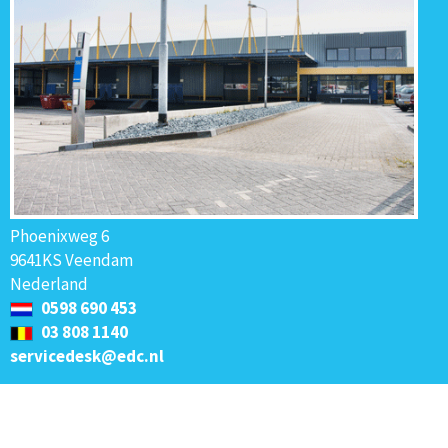
Phoenixweg 6
9641KS Veendam
Nederland
0598 690 453
03 808 1140
servicedesk@edc.nl