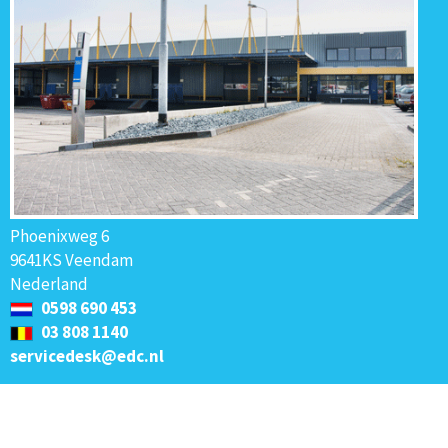
Phoenixweg 6
9641KS Veendam
Nederland
0598 690 453
03 808 1140
servicedesk@edc.nl