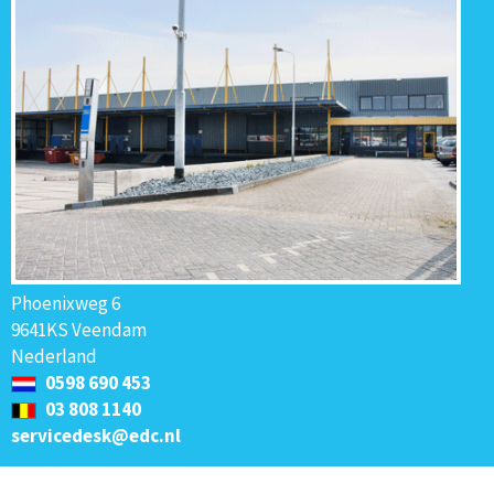
Phoenixweg 6
9641KS Veendam
Nederland
0598 690 453
03 808 1140
servicedesk@edc.nl