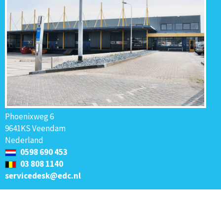
Phoenixweg 6
9641KS Veendam
Nederland
0598 690 453
03 808 1140
servicedesk@edc.nl