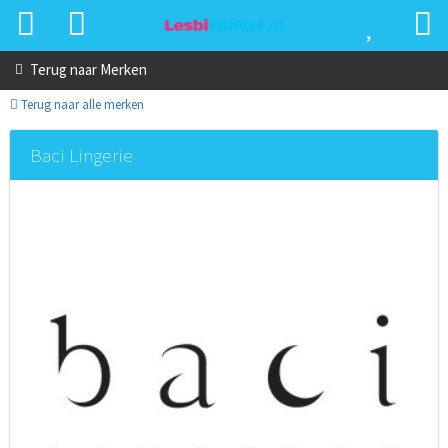
Terug naar
Merken
Terug naar alle merken
Baci Lingerie